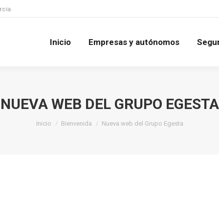
rcia
Inicio
Empresas y autónomos
Segu
Inicio
Empresas y autónomos
Segu
NUEVA WEB DEL GRUPO EGESTA
Estás aquí:
Inicio
Bienvenida
Nueva web del Grupo Egesta